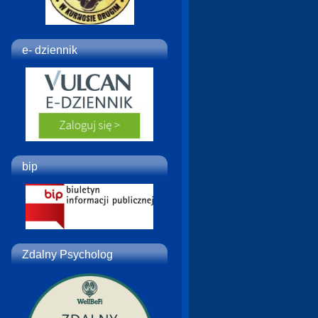
e- dziennik
bip
Zdalny Psycholog