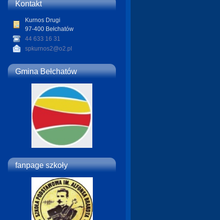
Kontakt
Kurnos Drugi
97-400 Bełchatów
44 633 16 31
spkurnos2@o2.pl
Gmina Bełchatów
fanpage szkoły