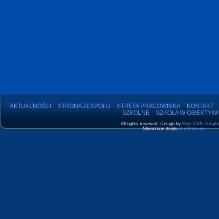
AKTUALNOŚCI
STRONA ZESPOŁU
STREFA PRACOWNIKA
KONTAKT
SZKOLNE
SZKOŁA W OBIEKTYWI
All rights reserved. Design by
Free CSS Templa
Stworzone dzięki
pl.mfirma.eu