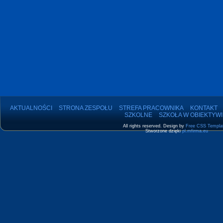
AKTUALNOŚCI
STRONA ZESPOŁU
STREFA PRACOWNIKA
KONTAKT
SZKOLNE
SZKOŁA W OBIEKTYWI
All rights reserved. Design by
Free CSS Templa
Stworzone dzięki
pl.mfirma.eu