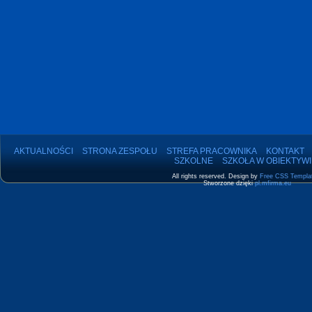
AKTUALNOŚCI
STRONA ZESPOŁU
STREFA PRACOWNIKA
KONTAKT
SZKOLNE
SZKOŁA W OBIEKTYWI
All rights reserved. Design by
Free CSS Templa
Stworzone dzięki
pl.mfirma.eu