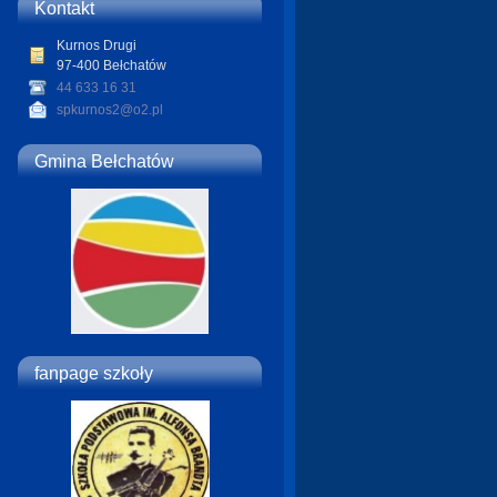
Kontakt
Kurnos Drugi
97-400 Bełchatów
44 633 16 31
spkurnos2@o2.pl
Gmina Bełchatów
fanpage szkoły