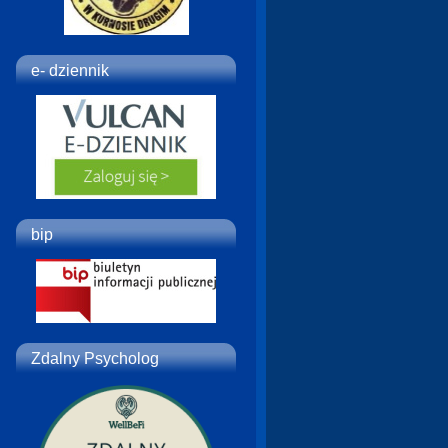
e- dziennik
bip
Zdalny Psycholog