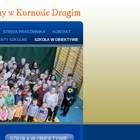
lny w Kurnosie Drugim
STREFA PRACOWNIKA
KONTAKT
NTY SZKOLNE
SZKOŁA W OBIEKTYWIE
SZKOŁA W OBIEKTYWIE